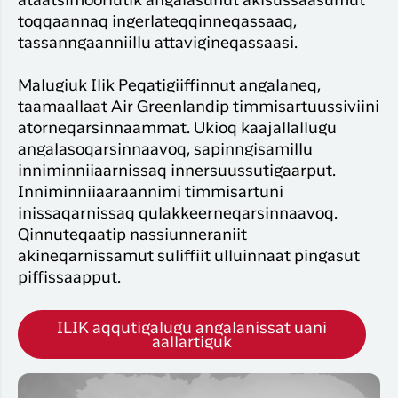
ataatsimoorlutik angalasunut akisussaasumut
toqqaannaq ingerlateqqinneqassaaq,
tassanngaanniillu attavigineqassaasi.
Malugiuk Ilik Peqatigiiffinnut angalaneq,
taamaallaat Air Greenlandip timmisartuussiviini
atorneqarsinnaammat. Ukioq kaajallallugu
angalasoqarsinnaavoq, sapinngisamillu
inniminniiaarnissaq innersuussutigaarput.
Inniminniiaaraannimi timmisartuni
inissaqarnissaq qulakkeerneqarsinnaavoq.
Qinnuteqaatip nassiunneraniit
akineqarnissamut suliffiit ulluinnaat pingasut
piffissaapput.
ILIK aqqutigalugu angalanissat uani
aallartiguk