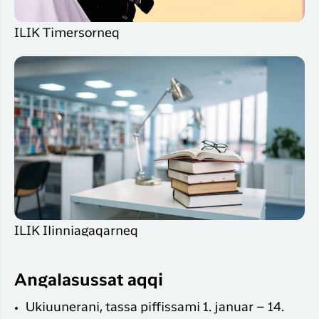
ILIK Timersorneq
ILIK Ilinniagaqarneq
Angalasussat aqqi
Ukiuunerani, tassa piffissami 1. januar – 14.