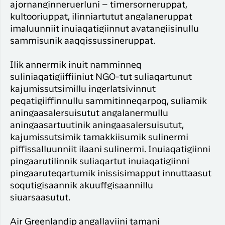
Timmisa
ajornanginneruerluni – timersorneruppat,
Suliffimmit
unnuinerillu
Qaqort
kultooriuppat, ilinniartutut angalaneruppat
angalanerit
Har du glemt din adgangskode?
imaluunniit inuiaqatigiinnut avatangiisinullu
Timmisa
sammisunik aaqqissussineruppat.
Kanger
Ny Profil
Ilik annermik inuit namminneq
Tilmeld dig gratis Club Timmisa og få en
suliniaqatigiiffiiniut NGO-tut suliaqartunut
masse eksklusive fordele. Læs mere om
kajumissutsimillu ingerlatsivinnut
klubben
her.
peqatigiiffinnullu sammitinneqarpoq, suliamik
aningaasalersuisutut angalanermullu
Tilmeld dig Club Timmisa
aningaasartuutinik aningaasalersuisutut,
kajumissutsimik tamakkiisumik sulinermi
piffissalluunniit ilaani sulinermi. Inuiaqatigiinni
pingaarutilinnik suliaqartut inuiaqatigiinni
pingaaruteqartumik inissisimapput innuttaasut
soqutigisaannik akuuffgisaannillu
siuarsaasutut.
Air Greenlandip angallaviini tamani