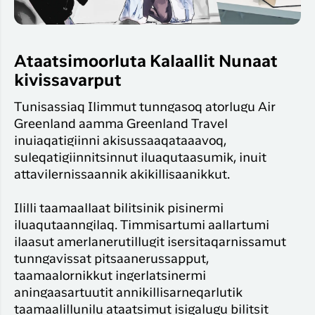
Ataatsimoorluta Kalaallit Nunaat
kivissavarput
Tunisassiaq Ilimmut tunngasoq atorlugu Air
Greenland aamma Greenland Travel
inuiaqatigiinni akisussaaqataaavoq,
suleqatigiinnitsinnut iluaqutaasumik, inuit
attavilernissaannik akikillisaanikkut.
Ililli taamaallaat bilitsinik pisinermi
iluaqutaanngilaq. Timmisartumi aallartumi
ilaasut amerlanerutillugit isersitaqarnissamut
tunngavissat pitsaanerussapput,
taamaalornikkut ingerlatsinermi
aningaasartuutit annikillisarneqarlutik
taamaalillunilu ataatsimut isigalugu bilitsit