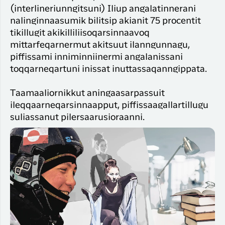
(interlineriunngitsuni) Iliup angalatinnerani
nalinginnaasumik bilitsip akianit 75 procentit
tikillugit akikilliliisoqarsinnaavoq
mittarfeqarnermut akitsuut ilanngunnagu,
piffissami inniminniinermi angalanissani
toqqarneqartuni inissat inuttassaqanngippata.
Taamaaliornikkut aningaasarpassuit
ileqqaarneqarsinnaapput, piffissaagallartillugu
suliassanut pilersaarusioraanni.