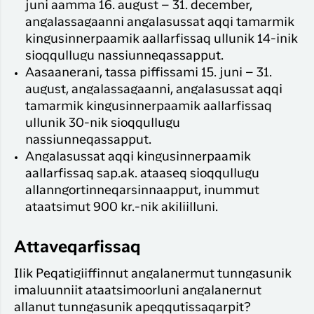
juni aamma 16. august – 31. december,
angalassagaanni angalasussat aqqi tamarmik
kingusinnerpaamik aallarfissaq ullunik 14-inik
sioqqullugu nassiunneqassapput.
Aasaanerani, tassa piffissami 15. juni – 31.
august, angalassagaanni, angalasussat aqqi
tamarmik kingusinnerpaamik aallarfissaq
ullunik 30-nik sioqqullugu
nassiunneqassapput.
Angalasussat aqqi kingusinnerpaamik
aallarfissaq sap.ak. ataaseq sioqqullugu
allanngortinneqarsinnaapput, inummut
ataatsimut 900 kr.-nik akiliilluni.
Attaveqarfissaq
Ilik Peqatigiiffinnut angalanermut tunngasunik
imaluunniit ataatsimoorluni angalanernut
allanut tunngasunik apeqqutissaqarpit?