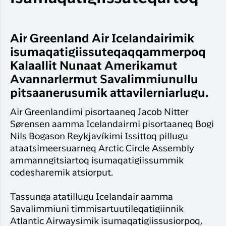
Air Greenland Air Icelandairimik
isumaqatigiissuteqaqqammerpoq
Kalaallit Nunaat Amerikamut
Avannarlermut Savalimmiunullu
pitsaanerusumik attavilerniarlugu.
Air Greenlandimi pisortaaneq Jacob Nitter
Sørensen aamma Icelandairmi pisortaaneq Bogi
Nils Bogason Reykjavíkimi Issittoq pillugu
ataatsimeersuarneq Arctic Circle Assembly
ammanngitsiartoq isumaqatigiissummik
codesharemik atsiorput.
Tassunga atatillugu Icelandair aamma
Savalimmiuni timmisartuutileqatigiinnik
Atlantic Airwaysimik isumaqatigiissusiorpoq,