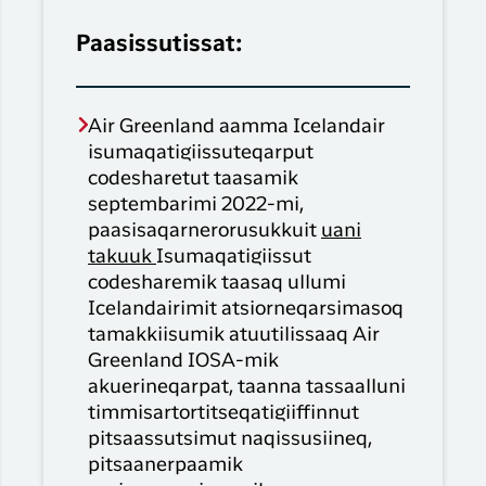
Paasissutissat:
Air Greenland aamma Icelandair
isumaqatigiissuteqarput
codesharetut taasamik
septembarimi 2022-mi,
paasisaqarnerorusukkuit
uani
takuuk
Isumaqatigiissut
codesharemik taasaq ullumi
Icelandairimit atsiorneqarsimasoq
tamakkiisumik atuutilissaaq Air
Greenland IOSA-mik
akuerineqarpat, taanna tassaalluni
timmisartortitseqatigiiffinnut
pitsaassutsimut naqissusiineq,
pitsaanerpaamik