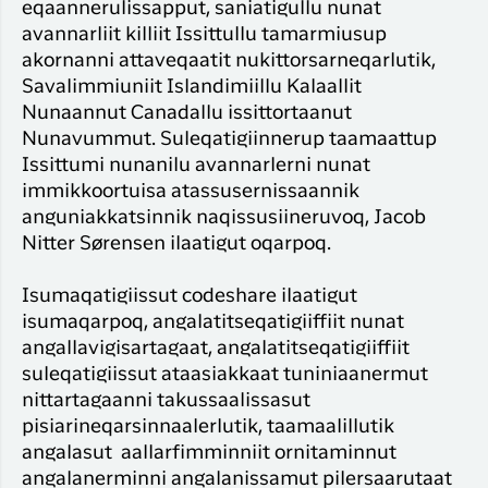
eqaannerulissapput, saniatigullu nunat
avannarliit killiit Issittullu tamarmiusup
akornanni attaveqaatit nukittorsarneqarlutik,
Savalimmiuniit Islandimiillu Kalaallit
Nunaannut Canadallu issittortaanut
Nunavummut. Suleqatigiinnerup taamaattup
Issittumi nunanilu avannarlerni nunat
immikkoortuisa atassusernissaannik
anguniakkatsinnik naqissusiineruvoq, Jacob
Nitter Sørensen ilaatigut oqarpoq.
Isumaqatigiissut codeshare ilaatigut
isumaqarpoq, angalatitseqatigiiffiit nunat
angallavigisartagaat, angalatitseqatigiiffiit
suleqatigiissut ataasiakkaat tuniniaanermut
nittartagaanni takussaalissasut
pisiarineqarsinnaalerlutik, taamaalillutik
angalasut aallarfimminniit ornitaminnut
angalanerminni angalanissamut pilersaarutaat