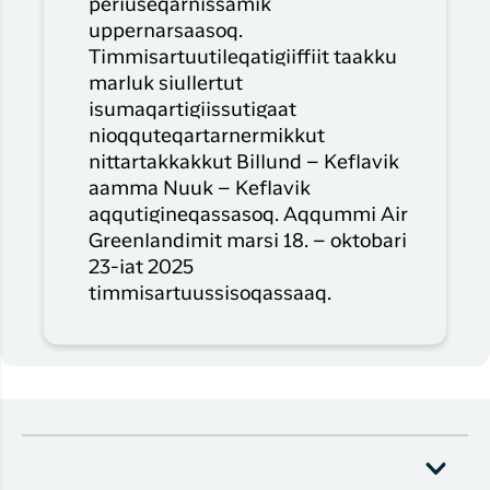
periuseqarnissamik
uppernarsaasoq.
Timmisartuutileqatigiiffiit taakku
marluk siullertut
isumaqartigiissutigaat
nioqquteqartarnermikkut
nittartakkakkut Billund – Keflavik
aamma Nuuk – Keflavik
aqqutigineqassasoq. Aqqummi Air
Greenlandimit marsi 18. – oktobari
23-iat 2025
timmisartuussisoqassaaq.