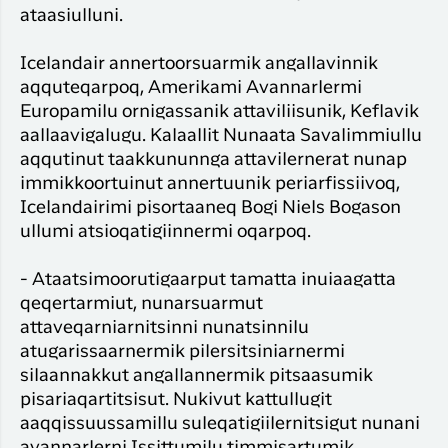
ataasiulluni.
Icelandair annertoorsuarmik angallavinnik
aqquteqarpoq, Amerikami Avannarlermi
Europamilu ornigassanik attaviliisunik, Keflavik
aallaavigalugu. Kalaallit Nunaata Savalimmiullu
aqqutinut taakkununnga attavilernerat nunap
immikkoortuinut annertuunik periarfissiivoq,
Icelandairimi pisortaaneq Bogi Niels Bogason
ullumi atsioqatigiinnermi oqarpoq.
- Ataatsimoorutigaarput tamatta inuiaagatta
qeqertarmiut, nunarsuarmut
attaveqarniarnitsinni nunatsinnilu
atugarissaarnermik pilersitsiniarnermi
silaannakkut angallannermik pitsaasumik
pisariaqartitsisut. Nukivut kattullugit
aaqqissuussamillu suleqatigiilernitsigut nunani