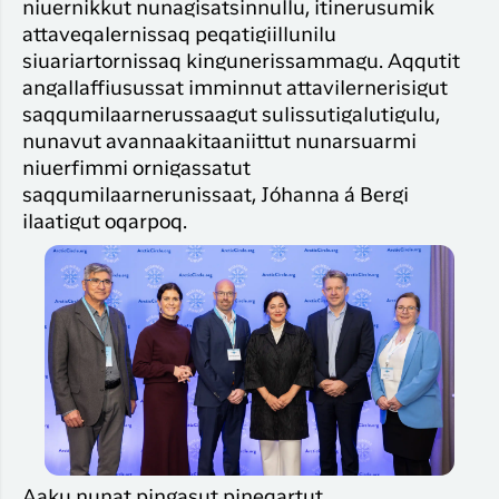
niuernikkut nunagisatsinnullu, itinerusumik
attaveqalernissaq peqatigiillunilu
siuariartornissaq kingunerissammagu. Aqqutit
angallaffiusussat imminnut attavilernerisigut
saqqumilaarnerussaagut sulissutigalutigulu,
nunavut avannaakitaaniittut nunarsuarmi
niuerfimmi ornigassatut
saqqumilaarnerunissaat, Jóhanna á Bergi
ilaatigut oqarpoq.
Aaku nunat pingasut pineqartut