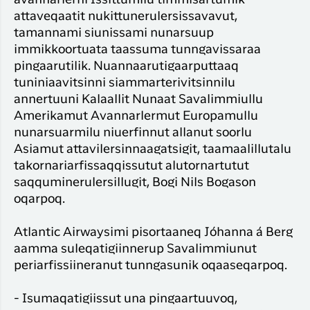
avannarlerni Issittumilu timmisartumik
attaveqaatit nukittunerulersissavavut,
tamannami siunissami nunarsuup
immikkoortuata taassuma tunngavissaraa
pingaarutilik. Nuannaarutigaarputtaaq
tuniniaavitsinni siammarterivitsinnilu
annertuuni Kalaallit Nunaat Savalimmiullu
Amerikamut Avannarlermut Europamullu
nunarsuarmilu niuerfinnut allanut soorlu
Asiamut attavilersinnaagatsigit, taamaalillutalu
takornariarfissaqqissutut alutornartutut
saqquminerulersillugit, Bogi Nils Bogason
oqarpoq.
Atlantic Airwaysimi pisortaaneq Jóhanna á Berg
aamma suleqatigiinnerup Savalimmiunut
periarfissiineranut tunngasunik oqaaseqarpoq.
- Isumaqatigiissut una pingaartuuvoq,