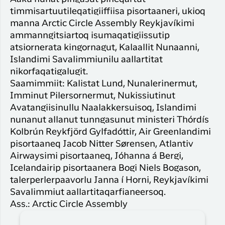
timmisartuutileqatigiiffiisa pisortaaneri, ukioq
manna Arctic Circle Assembly Reykjavíkimi
ammanngitsiartoq isumaqatigiissutip
atsiornerata kingornagut, Kalaallit Nunaanni,
Islandimi Savalimmiunilu aallartitat
nikorfaqatigalugit.
Saamimmiit: Kalistat Lund, Nunalerinermut,
Imminut Pilersornermut, Nukissiutinut
Avatangiisinullu Naalakkersuisoq, Islandimi
nunanut allanut tunngasunut ministeri Thórdís
Kolbrún Reykfjörd Gylfadóttir, Air Greenlandimi
pisortaaneq Jacob Nitter Sørensen, Atlantiv
Airwaysimi pisortaaneq, Jóhanna á Bergi,
Icelandairip pisortaanera Bogi Niels Bogason,
talerperlerpaavorlu Janna í Horni, Reykjavíkimi
Savalimmiut aallartitaqarfianeersoq.
Ass.: Arctic Circle Assembly