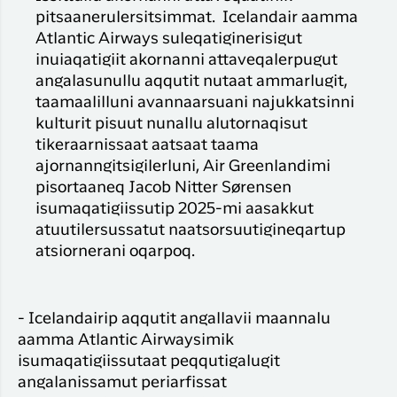
pitsaanerulersitsimmat. Icelandair aamma
Atlantic Airways suleqatiginerisigut
inuiaqatigiit akornanni attaveqalerpugut
angalasunullu aqqutit nutaat ammarlugit,
taamaalilluni avannaarsuani najukkatsinni
kulturit pisuut nunallu alutornaqisut
tikeraarnissaat aatsaat taama
ajornanngitsigilerluni, Air Greenlandimi
pisortaaneq Jacob Nitter Sørensen
isumaqatigiissutip 2025-mi aasakkut
atuutilersussatut naatsorsuutigineqartup
atsiornerani oqarpoq.
- Icelandairip aqqutit angallavii maannalu
aamma Atlantic Airwaysimik
isumaqatigiissutaat peqqutigalugit
angalanissamut periarfissat