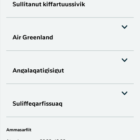
Sullitanut kiffartuussivik
Air Greenland
Angalaqatigisigut
Suliffeqarfissuaq
Ammasarfiit