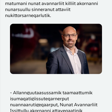
matumani nunat avannarliit killiit akornanni
nunarsuullu sinneranut attaviit
nukittorsarneqarlutik.
- Allannguutaasussamik taamaattumik
isumaqatigiissuteqarnerput
nuannaarutigeqaarput, Nunat Avannarliit
Issittullu akornanni attaveqaatinik