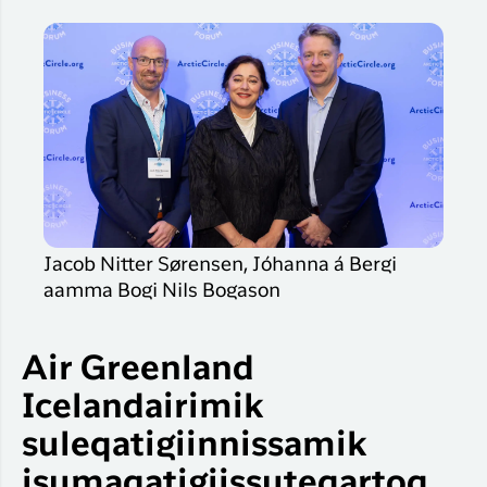
Jacob Nitter Sørensen, Jóhanna á Bergi
aamma Bogi Nils Bogason
Air Greenland
Icelandairimik
suleqatigiinnissamik
isumaqatigiissuteqartoq