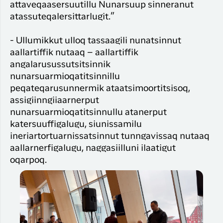
attaveqaasersuutillu Nunarsuup sinneranut
atassuteqalersittarlugit.”
- Ullumikkut ulloq tassaagili nunatsinnut
aallartiffik nutaaq – aallartiffik
angalarusussutsitsinnik
nunarsuarmioqatitsinnillu
peqateqarusunnermik ataatsimoortitsisoq,
assigiinngiiaarnerput
nunarsuarmioqatitsinnullu atanerput
katersuuffigalugu, siunissamilu
ineriartortuarnissatsinnut tunngavissaq nutaaq
aallarnerfigalugu, naggasiilluni ilaatigut
oqarpoq.