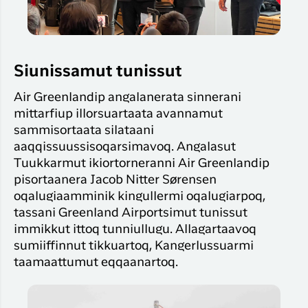
Siunissamut tunissut
Air Greenlandip angalanerata sinnerani
mittarfiup illorsuartaata avannamut
sammisortaata silataani
aaqqissuussisoqarsimavoq. Angalasut
Tuukkarmut ikiortorneranni Air Greenlandip
pisortaanera Jacob Nitter Sørensen
oqalugiaamminik kingullermi oqalugiarpoq,
tassani Greenland Airportsimut tunissut
immikkut ittoq tunniullugu. Allagartaavoq
sumiiffinnut tikkuartoq, Kangerlussuarmi
taamaattumut eqqaanartoq.