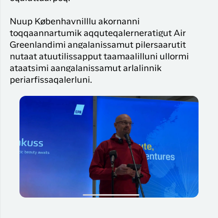
Nuup Københavnilllu akornanni
toqqaannartumik aqquteqalerneratigut Air
Greenlandimi angalanissamut pilersaarutit
nutaat atuutilissapput taamaalilluni ullormi
ataatsimi aangalanissamut arlalinnik
periarfissaqalerluni.