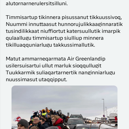
alutornarnerulersitsilluni.
Timmisartup tikinnera pisussanut tikkuussivoq,
Nuummi innuttaasut hunnorujulikkaaginnaratik
tusindilikkaat niuffiortut katersuullutik imarpik
qulaallugu timmisartup siulliup minnera
tikilluaqquniarlugu takkussimallutik.
Matut ammarneqarmata Air Greenlandip
usilersuisartui ullut marluk sioqqullugit
Tuukkarmik suliaqartarnertik nanginniarlugu
nuussimasut utaqqipput.