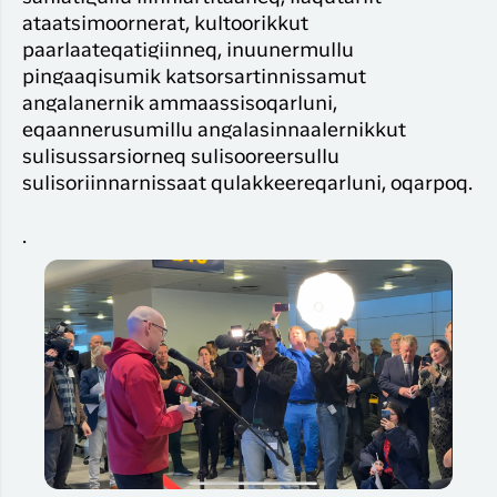
ataatsimoornerat, kultoorikkut
paarlaateqatigiinneq, inuunermullu
pingaaqisumik katsorsartinnissamut
angalanernik ammaassisoqarluni,
eqaannerusumillu angalasinnaalernikkut
sulisussarsiorneq sulisooreersullu
sulisoriinnarnissaat qulakkeereqarluni, oqarpoq.
.