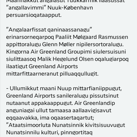
Maannakkut angalasut Tuukkarmik ilaasussat
”angallavimmi” Nuuk-København
persuarsioqataapput.
”Angalaarfissat qaninaassanagu”
erinarsorneqarpoq Paaliit Mølgaard Rasmussen
appittoralugu Glenn Møller nipilersortoralugu.
Kingorna Air Greenland Groupimi siulersuisuni
siulittaasoq Malik Hegelund Olsen oqalugiarpoq
ilaatigut Greenland Airports
mittarfittaarneranut pilluaqqullugit.
- Ullumikkut maani Nuup mittarfianiippugut,
Greenland Airports sanileralugu pissutsinut
nutaanut appakaappugut. Air Greenlandip
anguniagai ullut tamaasa aallaavigisavut
eqqaavakka, ima oqaasertaqartut;
”Ataatsimoorluta Nunatsinnik kivitsisuuvugut
Nunatsinnilu kulturi, pinngortitaq