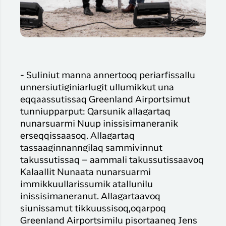
- Suliniut manna annertooq periarfissallu
unnersiutiginiarlugit ullumikkut una
eqqaassutissaq Greenland Airportsimut
tunniupparput: Qarsunik allagartaq
nunarsuarmi Nuup inissisimaneranik
erseqqissaasoq. Allagartaq
tassaaginnanngilaq sammivinnut
takussutissaq – aammali takussutissaavoq
Kalaallit Nunaata nunarsuarmi
immikkuullarissumik atallunilu
inissisimaneranut. Allagartaavoq
siunissamut tikkuussisoq,oqarpoq
Greenland Airportsimilu pisortaaneq Jens