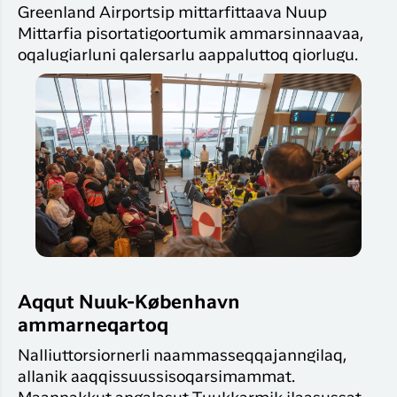
Greenland Airportsip mittarfittaava Nuup
Mittarfia pisortatigoortumik ammarsinnaavaa,
oqalugiarluni qalersarlu aappaluttoq qiorlugu.
Aqqut Nuuk-København
ammarneqartoq
Nalliuttorsiornerli naammasseqqajanngilaq,
allanik aaqqissuussisoqarsimammat.