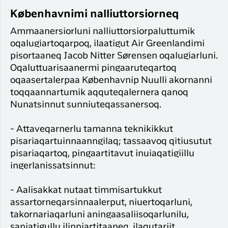
Københavnimi nalliuttorsiorneq
Ammaanersiorluni nalliuttorsiorpaluttumik
oqalugiartoqarpoq, ilaatigut Air Greenlandimi
pisortaaneq Jacob Nitter Sørensen oqalugiarluni.
Oqaluttuarisaanermi pingaaruteqartoq
oqaasertalerpaa Københavnip Nuulli akornanni
toqqaannartumik aqquteqalernera qanoq
Nunatsinnut sunniuteqassanersoq.
- Attaveqarnerlu tamanna teknikikkut
pisariaqartuinnaanngilaq; tassaavoq qitiusutut
pisariaqartoq, pingaartitavut inuiaqatigiillu
ingerlanissatsinnut:
- Aalisakkat nutaat timmisartukkut
assartorneqarsinnaalerput, niuertoqarluni,
takornariaqarluni aningaasaliisoqarlunilu,
saniatigullu ilinniartitaaneq, ilaqutariit