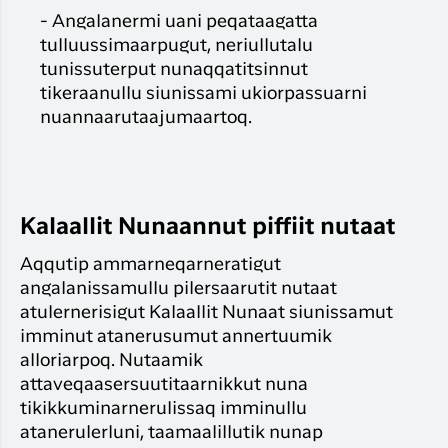
- Angalanermi uani peqataagatta
tulluussimaarpugut, neriullutalu
tunissuterput nunaqqatitsinnut
tikeraanullu siunissami ukiorpassuarni
nuannaarutaajumaartoq.
Kalaallit Nunaannut piffiit nutaat
Aqqutip ammarneqarneratigut
angalanissamullu pilersaarutit nutaat
atulernerisigut Kalaallit Nunaat siunissamut
imminut atanerusumut annertuumik
alloriarpoq. Nutaamik
attaveqaasersuutitaarnikkut nuna
tikikkuminarnerulissaq imminullu
atanerulerluni, taamaalillutik nunap