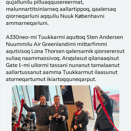
qujallunilu pilluaqqusereermat,
malunnartitsiniarneq aallartippoq, qaalersaq
qiorneqarluni aqqullu Nuuk Københavni
ammarneqarluni.
A330neo-mi Tuukkarmi aquttoq Sten Andersen
Nuummilu Air Greenlandimi mittarfimmi
aqutsisoq Lona Thorsen qalersamik qiorserersut
suliaq naammassivoq. Angalasut qilanaaqisut
Gate 1-mi ullormi tassani nunanut tamalaanut
aallartussanut aamma Tuukkarmut ilaasunut
atorneqartumut ikiartoqquneqarput.