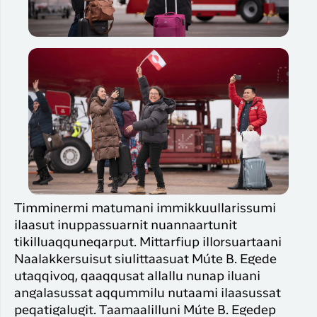
Timminermi matumani immikkuullarissumi
ilaasut inuppassuarnit nuannaartunit
tikilluaqquneqarput. Mittarfiup illorsuartaani
Naalakkersuisut siulittaasuat Múte B. Egede
utaqqivoq, qaaqqusat allallu nunap iluani
angalasussat aqqummilu nutaami ilaasussat
peqatigalugit. Taamaalilluni Múte B. Egedep