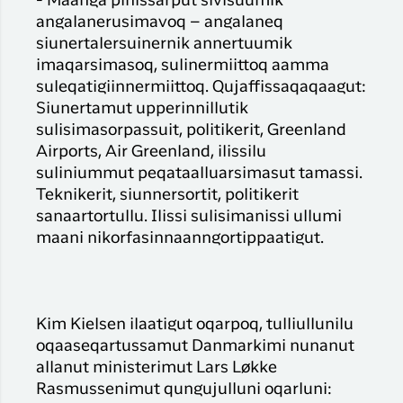
- Maanga pinissarput sivisuumik
angalanerusimavoq – angalaneq
siunertalersuinernik annertuumik
imaqarsimasoq, sulinermiittoq aamma
suleqatigiinnermiittoq. Qujaffissaqaqaagut:
Siunertamut upperinnillutik
sulisimasorpassuit, politikerit, Greenland
Airports, Air Greenland, ilissilu
suliniummut peqataalluarsimasut tamassi.
Teknikerit, siunnersortit, politikerit
sanaartortullu. Ilissi sulisimanissi ullumi
maani nikorfasinnaanngortippaatigut.
Kim Kielsen ilaatigut oqarpoq, tulliullunilu
oqaaseqartussamut Danmarkimi nunanut
allanut ministerimut Lars Løkke
Rasmussenimut qungujulluni oqarluni: