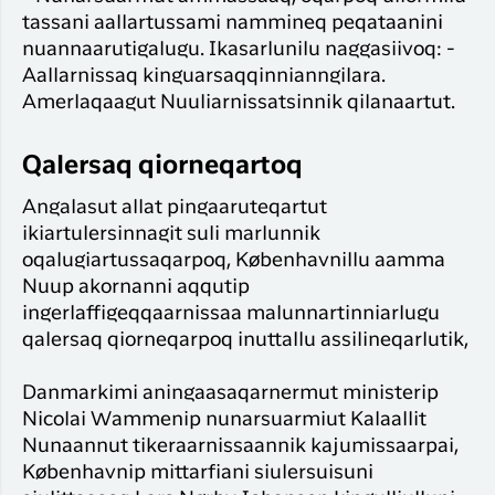
tassani aallartussami nammineq peqataanini
nuannaarutigalugu. Ikasarlunilu naggasiivoq: -
Aallarnissaq kinguarsaqqinnianngilara.
Amerlaqaagut Nuuliarnissatsinnik qilanaartut.
Qalersaq qiorneqartoq
Angalasut allat pingaaruteqartut
ikiartulersinnagit suli marlunnik
oqalugiartussaqarpoq, Københavnillu aamma
Nuup akornanni aqqutip
ingerlaffigeqqaarnissaa malunnartinniarlugu
qalersaq qiorneqarpoq inuttallu assilineqarlutik,
Danmarkimi aningaasaqarnermut ministerip
Nicolai Wammenip nunarsuarmiut Kalaallit
Nunaannut tikeraarnissaannik kajumissaarpai,
Københavnip mittarfiani siulersuisuni