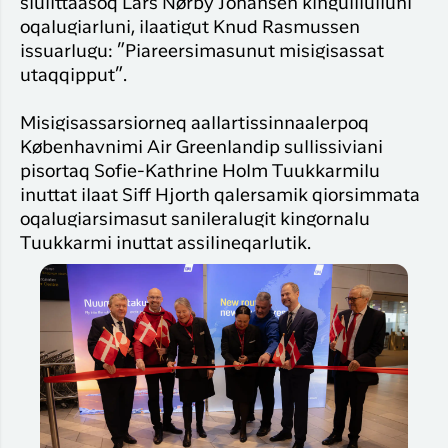
siulittaasoq Lars Nørby Johansen kingulliulluni
oqalugiarluni, ilaatigut Knud Rasmussen
issuarlugu: ”Piareersimasunut misigisassat
utaqqipput”.
Misigisassarsiorneq aallartissinnaalerpoq
Københavnimi Air Greenlandip sullissiviani
pisortaq Sofie-Kathrine Holm Tuukkarmilu
inuttat ilaat Siff Hjorth qalersamik qiorsimmata
oqalugiarsimasut sanileralugit kingornalu
Tuukkarmi inuttat assilineqarlutik.