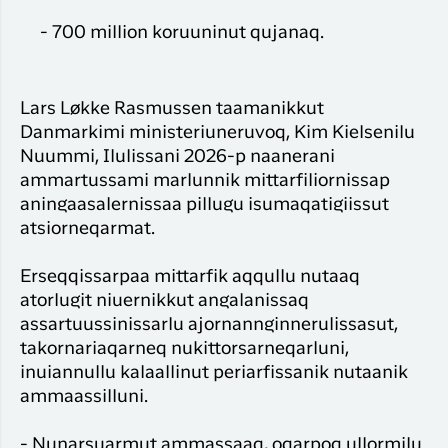
- 700 million koruuninut qujanaq.
Lars Løkke Rasmussen taamanikkut
Danmarkimi ministeriuneruvoq, Kim Kielsenilu
Nuummi, Ilulissani 2026-p naanerani
ammartussami marlunnik mittarfiliornissap
aningaasalernissaa pillugu isumaqatigiissut
atsiorneqarmat.
Erseqqissarpaa mittarfik aqqullu nutaaq
atorlugit niuernikkut angalanissaq
assartuussinissarlu ajornannginnerulissasut,
takornariaqarneq nukittorsarneqarluni,
inuiannullu kalaallinut periarfissanik nutaanik
ammaassilluni.
- Nunarsuarmut ammassaaq, oqarpoq ullormilu