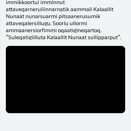
immikkoortui imminnut
attaveqarneruliinnarnatik aammali Kalaallit
Nunaat nunarsuarmi pitsaanerusumik
attaveqalersillugu. Soorlu ullormi
ammaanersiorfimmi oqaatigineqartoq.
”Suleqatigiilluta Kalaallit Nunaat sullipparput”.