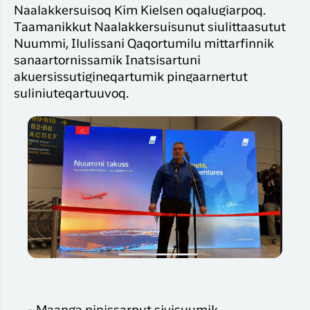
Naalakkersuisoq Kim Kielsen oqalugiarpoq.
Taamanikkut Naalakkersuisunut siulittaasutut
Nuummi, Ilulissani Qaqortumilu mittarfinnik
sanaartornissamik Inatsisartuni
akuersissutigineqartumik pingaarnertut
suliniuteqartuuvoq.