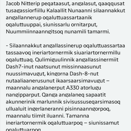
Jacob Nitterip peqataasut, angalasut, qaaqqusat
tusagassiorfiillu Kalaallit Nunaanni silaannakkut
angallannerup oqaluttuassartaanik
oqaluttuuppai, siunissarlu ornitarput,
Nuummiinnaanngitsoq nunamili tamarmi.
- Silaannakkut angallassinerup oqaluttuassartaa
tassaavoq ineriartornermik siuariartornermillu
oqaluttuaq. Qulimiguulinnik angallassinermiit
Dash7-inut naatsunut missinnaasunut
nuussimavugut, kingorna Dash-8-nut
nutaaliaanerusunut ikaarsaarsimavugut –
maannalu angalanerput A330 atorlugu
nangipparput. Qanga angalaneq sapaatit
akunnerinik marlunnik sivisussuseqarsimasoq
ullualuit ingerlaneranni pisinnaanngorpoq,
maannalu tiimit iluanni. Tamanna
ineriartornermik oqaluttuarpoq – siunissamut
oqaluttuarpoq.