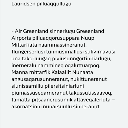
Lauridsen pilluaqqullugu.
- Air Greenland sinnerlugu Greeenland
Airports pilluaqqorusuppara Nuup
Mittarfiata naammassineranut.
Ilungersorlusi tunniusimallusi sulivimavusi
una takorluugaq piviusunngortinniarlugu,
inerneralu nammineq oqaluttuarpoq.
Manna mittarfik Kalaallit Nunaata
angusaqarusunneranut, nukittuneranut
siunissamillu pilersitsiniarluni
piumassuseqarneranut takussutissaavoq,
tamatta pitsaanerusumik attaveqalerluta –
akornatsinni nunarsuullu sinneranut