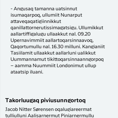
- Angusaq tamanna uatsinnut
isumaqarpoq, ullumiit Nunarput
attaveqaqatigiinnikkut
qanillattornerutissimagatsigu. Ullumikkut
aallartiffigalugu ullaakkut nal. 09.20
Upernavimmiit aallartoqarsinnaavoq,
Qaqortumullu nal. 16.30 milluni. Kangianiit
Tasiilamit ullaakkut aallarluni ualikkut
Uummannamut tikittoqarsinnaanngorpoq
– aamma Nuummiit Londonimut ullup
ataatsip iluani.
Takorluugaq piviusunngortoq
Jacob Nitter Sørensen oqalugiareermat
tulliulluni Aalisarnermut Piniarnermullu