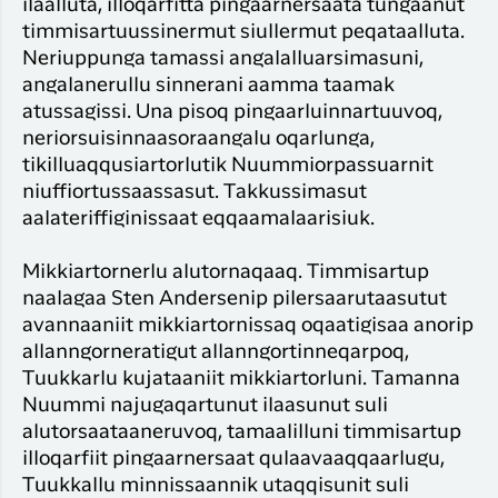
ilaalluta, illoqarfitta pingaarnersaata tungaanut
timmisartuussinermut siullermut peqataalluta.
Neriuppunga tamassi angalalluarsimasuni,
angalanerullu sinnerani aamma taamak
atussagissi. Una pisoq pingaarluinnartuuvoq,
neriorsuisinnaasoraangalu oqarlunga,
tikilluaqqusiartorlutik Nuummiorpassuarnit
niuffiortussaassasut. Takkussimasut
aalateriffiginissaat eqqaamalaarisiuk.
Mikkiartornerlu alutornaqaaq. Timmisartup
naalagaa Sten Andersenip pilersaarutaasutut
avannaaniit mikkiartornissaq oqaatigisaa anorip
allanngorneratigut allanngortinneqarpoq,
Tuukkarlu kujataaniit mikkiartorluni. Tamanna
Nuummi najugaqartunut ilaasunut suli
alutorsaataaneruvoq, tamaalilluni timmisartup
illoqarfiit pingaarnersaat qulaavaaqqaarlugu,
Tuukkallu minnissaannik utaqqisunit suli