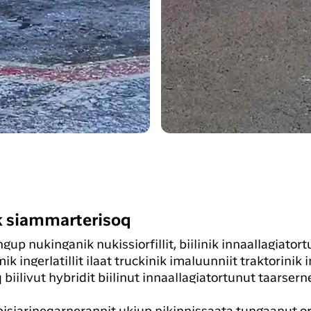
 siammarterisoq
ngup nukinganik nukissiorfillit, biilinik innaallagiato
ik ingerlatillit ilaat truckinik imaluunniit traktorinik
biilivut hybridit biilinut innaallagiatortunut taarser