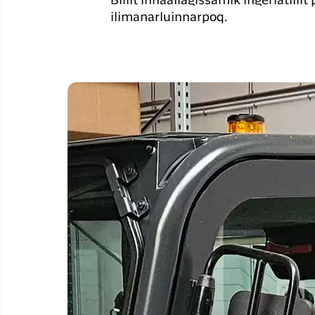
Biilit innaallagissamik ingerlatil
ilimanarluinnarpoq.