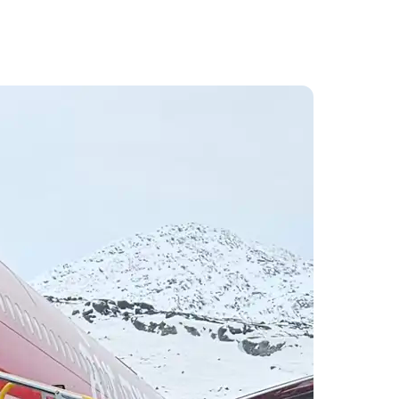
qaffatsigut
y Profil
ilmeld dig gratis Club Timmisa og få en masse
ksklusive fordele. Læs mere om klubben
her.
k-
Tilmeld dig Club Timmisa