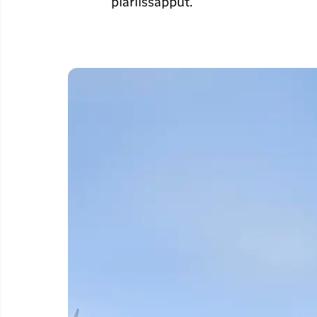
piariissapput.
Timmisartu
Qaqortumu
Timmisartu
Kangerlus