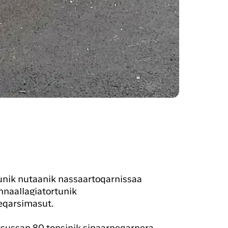
rtunik nutaanik nassaartoqarnissaa
 innaallagiatortunik
neqarsimasut.