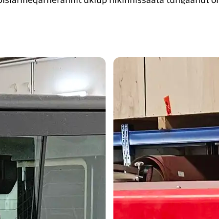
lit pisiarineqarnerannit ukiup nikinnissaata tungaanut