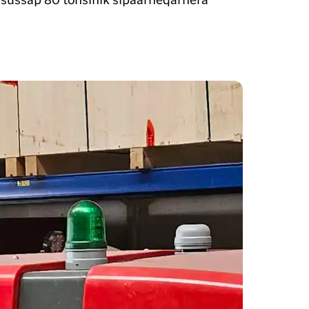
 orsussap 80 tonsinik sipaarneqarnera