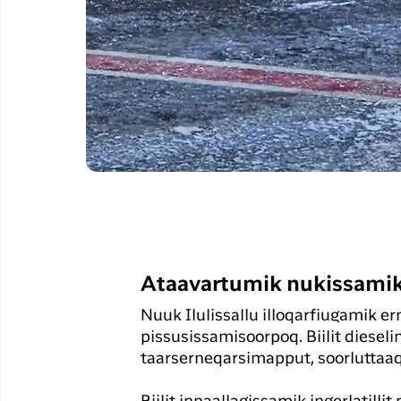
Ataavartumik nukissamik
Nuuk Ilulissallu illoqarfiugamik er
pissusissamisoorpoq. Biilit dieselim
taarserneqarsimapput, soorluttaaq 