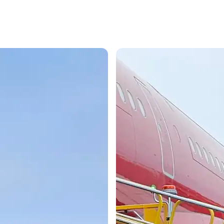
ussinissat
Sisimiunit
ilaasortaaguit angalaninni
N
t
Københavnimut
pisariaqartitatit tamaasa
pisinnaavatit. App-imi
T
ussinissat
Københavnimit
toqqaannartumik
e
suarmut
Qaqortumut
angalanissanik
malinnaasinnaavutit, chec
in-ersinnaavutit
boardingkortillu
takusinnaassallugu.