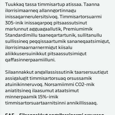
Tuukkaq tassa timmisartup atissaa. Taanna
ilorrisimaarneq allanngortinnagu
inissaqarnerulersitsivoq. Timmisartorsuarmi
305-inik inissaqarpoq pitsaassutsinut
marlunnut agguagaallutik, Premiumimik
Standardimillu taaneqartartunik, sullitanullu
sullissineq peqqissaartumik sananeqaatsimigut,
ilorrisimaarnarnermigut kiisalu
aliikkusersuinikkut pitsaassutsimigut
qaffasinnerpaamiilluni.
Silaannakkut angallassissutinik taarsersuutigut
assigalugit timmisartorsuaq orsussamik
atuinikinneruvoq. Norsamiimmi CO2-mik
aniatitsineq ilaasumut ataatsimut
minnerpaamik 15%-imik
timmisartorsuartaarnitsinni annikillissaaq.