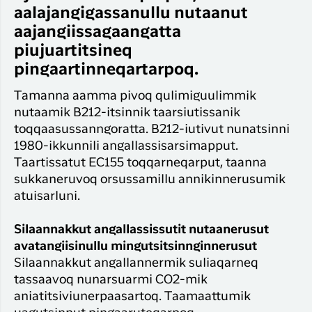
Timm
aalajangigassanullu nutaanut
Suliffimmit
unnuineri
Qaqo
angalanerit
aajangiissagaangatta
Har du glemt din adgangskode?
Timm
piujuartitsineq
Kang
pingaartinneqartarpoq.
Ny Profil
Tilmeld dig gratis Club Timmisa og få en masse
Tamanna aamma pivoq qulimiguulimmik
eksklusive fordele. Læs mere om klubben
her.
nutaamik B212-itsinnik taarsiutissanik
toqqaasussanngoratta. B212-iutivut nunatsinni
Tilmeld dig Club Timmisa
1980-ikkunnili angallassisarsimapput.
Taartissatut EC155 toqqarneqarput, taanna
sukkaneruvoq orsussamillu annikinnerusumik
atuisarluni.
Silaannakkut angallassissutit nutaanerusut
avatangiisinullu mingutsitsinnginnerusut
Silaannakkut angallannermik suliaqarneq
tassaavoq nunarsuarmi CO2-mik
aniatitsiviunerpaasartoq. Taamaattumik