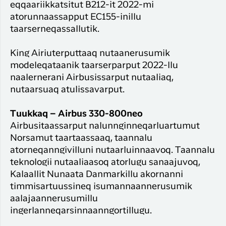
eqqaariikkatsitut B212-it 2022-mi
atorunnaassapput EC155-inillu
taarserneqassallutik.
King Airiuterputtaaq nutaanerusumik
modeleqataanik taarserparput 2022-llu
naalernerani Airbusissarput nutaaliaq,
nutaarsuaq atulissavarput.
Tuukkaq – Airbus 330-800neo
Airbusitaassarput nalunnginneqarluartumut
Norsamut taartaassaaq, taannalu
atorneqanngivilluni nutaarluinnaavoq. Taannalu
teknologii nutaaliaasoq atorlugu sanaajuvoq,
Kalaallit Nunaata Danmarkillu akornanni
timmisartuussineq isumannaannerusumik
aalajaannerusumillu
ingerlanneqarsinnaanngortillugu.