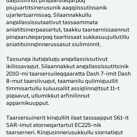
uagutsinnut pingaaruteqarpoq
piujuartitsinerusunik aaqqiissutissanik
ujarlertuarnissaq. Silaannakkullu
angallassissutaativut tassaammata
aniatitsinerpaasartut, taakku taarsernissaannut
pingaaruteqarpoq taartissaat sukkasuujullutillu
aniatitsinnginnerussasut siuliminnit.
Tassunga ilutigalugu angallassissutivut
ikilissavagut. Silaannakkut angallassissutitsinik
2010-mi taarsersuileqqaaratta Dash 7-imit Dash
8-mut taarsiivugut, taamanilu qulimiguullit
timmisartullu suluusallit assigiinngitsut 11-t
pigaavut, ullumikkut arfinilinnut
apparnikuupput.
Taarsersuinerit kingulliit ilaat tassaapput S61-it
SAR-imut atorneqartartut EC225-nik
taarserneri. Kingusinnerusukkullu siornatigut