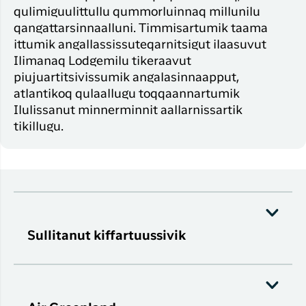
qulimiguulittullu qummorluinnaq millunilu
qangattarsinnaalluni. Timmisartumik taama
ittumik angallassissuteqarnitsigut ilaasuvut
Ilimanaq Lodgemilu tikeraavut
piujuartitsivissumik angalasinnaapput,
atlantikoq qulaallugu toqqaannartumik
Ilulissanut minnerminnit aallarnissartik
tikillugu.
Sullitanut kiffartuussivik