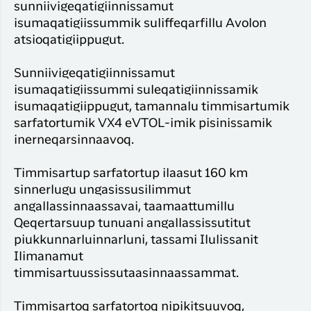
sunniivigeqatigiinnissamut
isumaqatigiissummik suliffeqarfillu Avolon
atsioqatigiippugut.
Sunniivigeqatigiinnissamut
isumaqatigiissummi suleqatigiinnissamik
isumaqatigiippugut, tamannalu timmisartumik
sarfatortumik VX4 eVTOL-imik pisinissamik
inerneqarsinnaavoq.
Timmisartup sarfatortup ilaasut 160 km
sinnerlugu ungasissusilimmut
angallassinnaassavai, taamaattumillu
Qeqertarsuup tunuani angallassissutitut
piukkunnarluinnarluni, tassami Ilulissanit
Ilimanamut
timmisartuussissutaasinnaassammat.
Timmisartoq sarfatortoq nipikitsuuvoq,