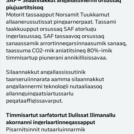
SAF – Silaannakkut angallassinermi orsussaq
piujuartitsisoq
Motorit tassaapput Norsamit Tuukkamut
allaanerussutissat pingaarnerpaat. Tassami
taakkuupput orsussaq SAF atorlugu
ingerlasussaq. SAF tassaavoq orsussaq
sanaassamik arrortinneqarsinnaasumik sanaaq,
taassuma CO2-mik aniatitsineq 80%-imik
timmisartup piunerani annikillisissavaa.
Silaannakkut angallassissutinik
taarseruiinnarata aamma silaannakkut
angallannermi teknologii nutaaliaasoq
allannguingaatsiartussarlu
peqataaffigissavarput.
Timmisartut sarfatortut Ilulissat Ilimanallu
akornanni ingerlaartinneqassapput
Pisarnitsinnit nutaarluinnarmik