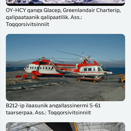
OY-HCY qanga Glacep, Greenlandair Charterip,
qalipaataanik qalipaatilik. Ass.:
Toqqorsivitsinniit
B212-ip ilaasunik angallassinermi S-61
taarserpaa. Ass.: Toqqorsivitsinniit