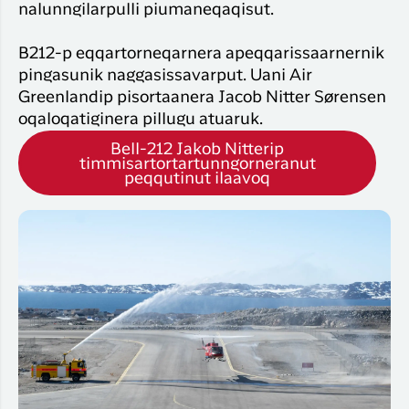
nalunngilarpulli piumaneqaqisut.
B212-p eqqartorneqarnera apeqqarissaarnernik
pingasunik naggasissavarput. Uani Air
Greenlandip pisortaanera Jacob Nitter Sørensen
oqaloqatiginera pillugu atuaruk.
Bell-212 Jakob Nitterip
timmisartortartunngorneranut
peqqutinut ilaavoq