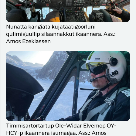
Nunatta kangiata kujataatigoorluni
qulimiguullip silaannakkut ikaannera. Ass.:
Amos Ezekiassen
Timmisartortartup Ole-Widar Elvemop OY-
HCY-p ikaannera isumagaa. Ass.: Amos