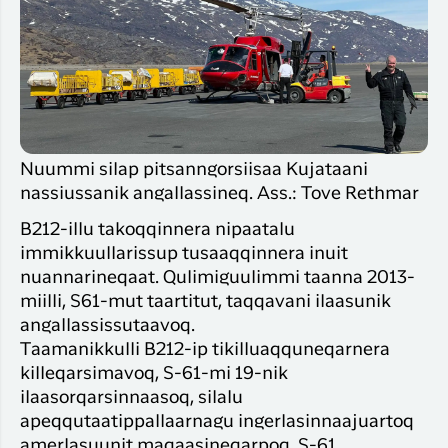
Nuummi silap pitsanngorsiisaa Kujataani
nassiussanik angallassineq. Ass.: Tove Rethmar
B212-illu takoqqinnera nipaatalu
immikkuullarissup tusaaqqinnera inuit
nuannarineqaat. Qulimiguulimmi taanna 2013-
miilli, S61-mut taartitut, taqqavani ilaasunik
angallassissutaavoq.
Taamanikkulli B212-ip tikilluaqquneqarnera
killeqarsimavoq, S-61-mi 19-nik
ilaasorqarsinnaasoq, silalu
apeqqutaatippallaarnagu ingerlasinnaajuartoq
amerlasuunit maqaasineqarpoq. S-61