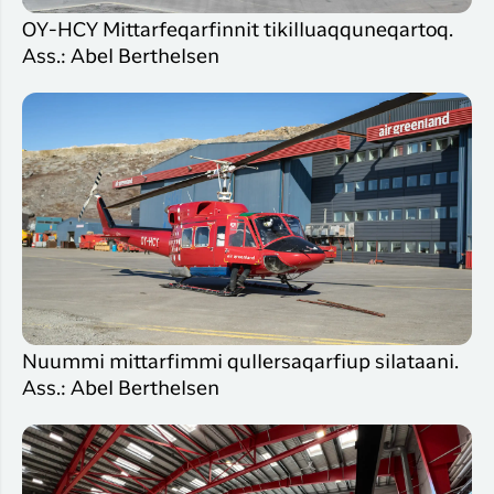
OY-HCY Mittarfeqarfinnit tikilluaqquneqartoq.
Ass.: Abel Berthelsen
Nuummi mittarfimmi qullersaqarfiup silataani.
Ass.: Abel Berthelsen