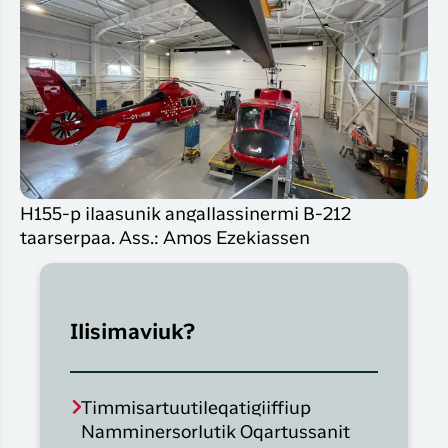
H155-p ilaasunik angallassinermi B-212
taarserpaa. Ass.: Amos Ezekiassen
Ilisimaviuk?
Timmisartuutileqatigiiffiup
Namminersorlutik Oqartussanit