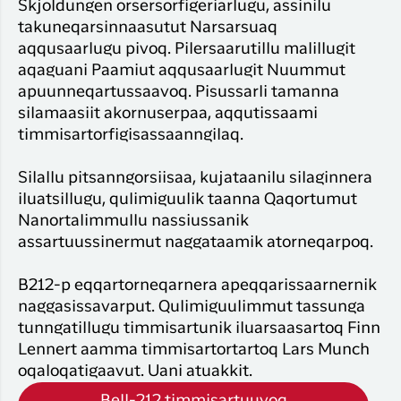
Skjoldungen orsersorfigeriarlugu, assinilu
takuneqarsinnaasutut Narsarsuaq
aqqusaarlugu pivoq. Pilersaarutillu malillugit
aqaguani Paamiut aqqusaarlugit Nuummut
apuunneqartussaavoq. Pisussarli tamanna
silamaasiit akornuserpaa, aqqutissaami
timmisartorfigisassaanngilaq.
Silallu pitsanngorsiisaa, kujataanilu silaginnera
iluatsillugu, qulimiguulik taanna Qaqortumut
Nanortalimmullu nassiussanik
assartuussinermut naggataamik atorneqarpoq.
B212-p eqqartorneqarnera apeqqarissaarnernik
naggasissavarput. Qulimiguulimmut tassunga
tunngatillugu timmisartunik iluarsaasartoq Finn
Lennert aamma timmisartortartoq Lars Munch
oqaloqatigaavut. Uani atuakkit.
Bell-212 timmisartuuvoq