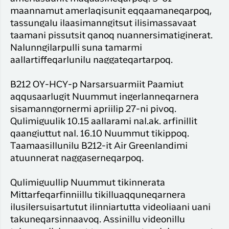
maannamut amerlaqisunit eqqaamaneqarpoq,
tassungalu ilaasimanngitsut ilisimassavaat
taamani pissutsit qanoq nuannersimatiginerat.
Nalunngilarpulli suna tamarmi
aallartiffeqarlunilu naggateqartarpoq.
B212 OY-HCY-p Narsarsuarmiit Paamiut
aqqusaarlugit Nuummut ingerlanneqarnera
sisamanngornermi apriilip 27-ni pivoq.
Qulimiguulik 10.15 aallarami nal.ak. arfinillit
qaangiuttut nal. 16.10 Nuummut tikippoq.
Taamaasillunilu B212-it Air Greenlandimi
atuunnerat naggaserneqarpoq.
Qulimiguullip Nuummut tikinnerata
Mittarfeqarfinniillu tikilluaqquneqarnera
ilusilersuisartutut ilinniartutta videoliaani uani
takuneqarsinnaavoq. Assinillu videonillu