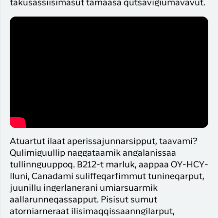
takusassiisimasut tamaasa qutsavigiumavavut.
Atuartut ilaat aperissajunnarsipput, taavami?
Qulimiguullip naggataamik angalanissaa
tullinnguuppoq. B212-t marluk, aappaa OY-HCY-
lluni, Canadami suliffeqarfimmut tunineqarput,
juunillu ingerlanerani umiarsuarmik
aallarunneqassapput. Pisisut sumut
atorniarneraat ilisimaqqissaanngilarput,