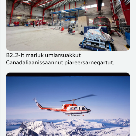
B212-it marluk umiarsuakkut
Canadaliaanissaannut piareersarneqartut.