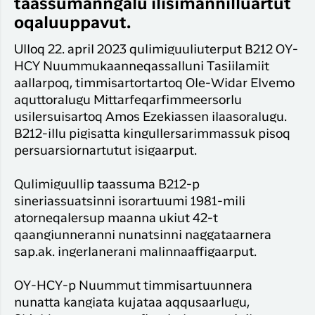
Timmisa
taassumanngalu ilisimannilluartut
Suliffimmit
unnuinerillu
Qaqort
oqaluuppavut.
angalanerit
Har du glemt din adgangskode?
Timmisa
Ulloq 22. april 2023 qulimiguuliuterput B212 OY-
Kanger
HCY Nuummukaanneqassalluni Tasiilamiit
Ny Profil
aallarpoq, timmisartortartoq Ole-Widar Elvemo
Tilmeld dig gratis Club Timmisa og få en
aquttoralugu Mittarfeqarfimmeersorlu
masse eksklusive fordele. Læs mere om
usilersuisartoq Amos Ezekiassen ilaasoralugu.
klubben
her.
B212-illu pigisatta kingullersarimmassuk pisoq
persuarsiornartutut isigaarput.
Tilmeld dig Club Timmisa
Qulimiguullip taassuma B212-p
sineriassuatsinni isorartuumi 1981-mili
atorneqalersup maanna ukiut 42-t
qaangiunneranni nunatsinni naggataarnera
sap.ak. ingerlanerani malinnaaffigaarput.
OY-HCY-p Nuummut timmisartuunnera
nunatta kangiata kujataa aqqusaarlugu,