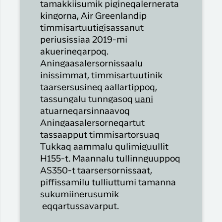
tamakkiisumik pigineqalernerata
kingorna, Air Greenlandip
timmisartuutigisassanut
periusissiaa 2019-mi
akuerineqarpoq.
Aningaasalersornissaalu
inissimmat, timmisartuutinik
taarsersusineq aallartippoq,
tassungalu tunngasoq
uani
atuarneqarsinnaavoq
Aningaasalersorneqartut
tassaapput timmisartorsuaq
Tukkaq aammalu qulimiguullit
H155-t. Maannalu tullinnguuppoq
AS350-t taarsersornissaat,
piffissamilu tulliuttumi tamanna
sukumiinerusumik
eqqartussavarput.