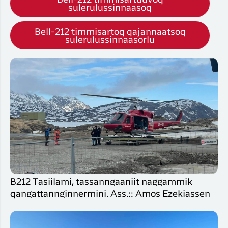
sulerulussinnaasoq
Bell-212 timmisartoq qajannaatsoq
sulerulussinnaasorlu
B212 Tasiilami, tassanngaaniit naggammik
qangattannginnermini. Ass.:: Amos Ezekiassen