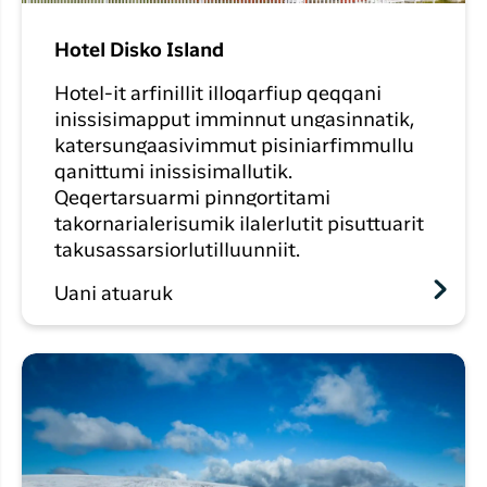
Hotel Disko Island
Hotel-it arfinillit illoqarfiup qeqqani
inissisimapput imminnut ungasinnatik,
katersungaasivimmut pisiniarfimmullu
qanittumi inissisimallutik.
Qeqertarsuarmi pinngortitami
takornarialerisumik ilalerlutit pisuttuarit
takusassarsiorlutilluunniit.
Uani atuaruk