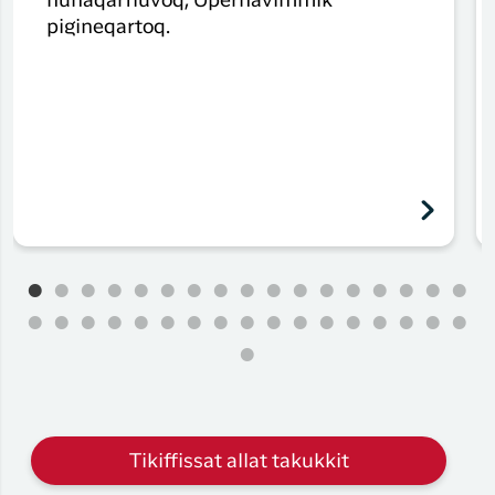
nunaqarfiuvoq, Upernavimmik
pigineqartoq.
Tikiffissat allat takukkit