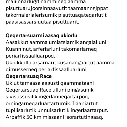
maliinnarlugit nammineq aamma
pisuttuarujoorsinnaavutit taamaanngippat
takornalerialerisumik pisuttuaqateqarlutit
paasisassarsiuutaa pisuttuarit.
Qeqertarsuarmi aasaq ukiorlu
Aasakkut aamma umiatsiamik angalalluni
Kuanninut, arferiarluni takornariarneq
periarfissaalluarpoq.
Ukiukkullu arsarnarit kusanangaartut aamma
qimusserneq periarfissaalluarluni.
Qeqertarsuaq Race
Ukiut tamaasa aggusti qaammataani
Qeqertarsuaq Race ulluni pingasunik
sivisussusilik ingerlanneqartarpoq,
orningarneqarluartartumik. Ilaaniartut
tupilisarlutik unnuisarlutik ingerlaartarput.
Arpaffik 50 km missaani isorartutingaaq.