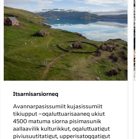
Itsarnisarsiorneq
Avannarpasissumiit kujasissumiit
tikiupput –oqaluttuarisaaneq ukiut
4500 matuma siorna pisimasunik
aallaavilik kulturikkut, oqaluttuatigut
piviusuutitatigut, upperisatoqqatigut