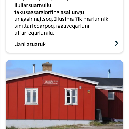
iluliarsuarnullu
takusassarsiorfingissallungu
ungasinngitsoq. Illusimaffik marlunnik
sinittarfeqarpoq, iggaveqarluni
uffarfeqarlunilu.
Uani atuaruk