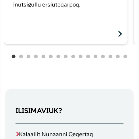
inutsigullu ersiuteqarpoq.
ILISIMAVIUK?
Kalaallit Nunaanni Qeqertaq