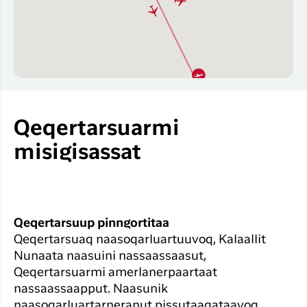
Qeqertarsuarmi
misigisassat
Qeqertarsuup pinngortitaa
Qeqertarsuaq naasoqarluartuuvoq, Kalaallit
Nunaata naasuini nassaassaasut,
Qeqertarsuarmi amerlanerpaartaat
nassaassaapput. Naasunik
naasoqarluartarneranut pissutaaqataavoq