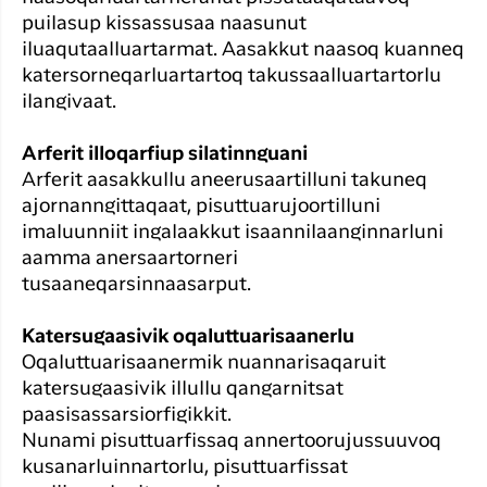
puilasup kissassusaa naasunut
iluaqutaalluartarmat. Aasakkut naasoq kuanneq
katersorneqarluartartoq takussaalluartartorlu
ilangivaat.
Arferit illoqarfiup silatinnguani
Arferit aasakkullu aneerusaartilluni takuneq
ajornanngittaqaat, pisuttuarujoortilluni
imaluunniit ingalaakkut isaannilaanginnarluni
aamma anersaartorneri
tusaaneqarsinnaasarput.
Katersugaasivik oqaluttuarisaanerlu
Oqaluttuarisaanermik nuannarisaqaruit
katersugaasivik illullu qangarnitsat
paasisassarsiorfigikkit.
Nunami pisuttuarfissaq annertoorujussuuvoq
kusanarluinnartorlu, pisuttuarfissat