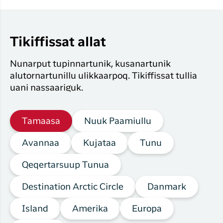
Tikiffissat allat
Nunarput tupinnartunik, kusanartunik
alutornartunillu ulikkaarpoq. Tikiffissat tullia
uani nassaariguk.
Tamaasa
Nuuk Paamiullu
Avannaa
Kujataa
Tunu
Qeqertarsuup Tunua
Destination Arctic Circle
Danmark
Island
Amerika
Europa