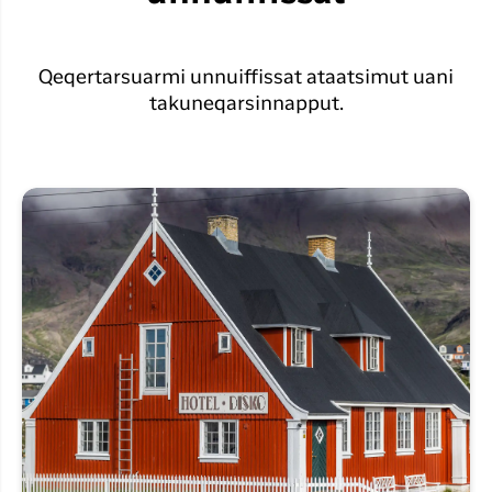
Qeqertarsuarmi unnuiffissat ataatsimut uani
takuneqarsinnapput.