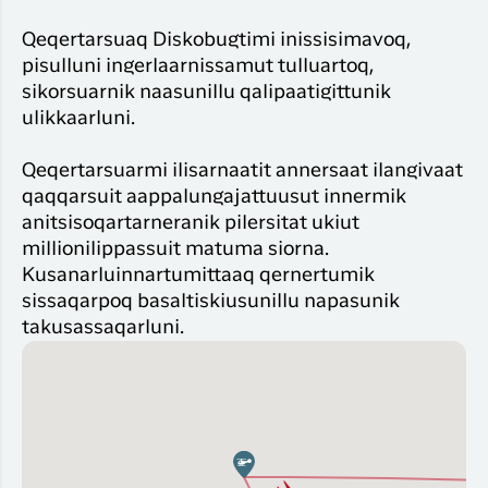
Qeqertarsuaq Diskobugtimi inissisimavoq,
pisulluni ingerlaarnissamut tulluartoq,
sikorsuarnik naasunillu qalipaatigittunik
ulikkaarluni.
Qeqertarsuarmi ilisarnaatit annersaat ilangivaat
qaqqarsuit aappalungajattuusut innermik
anitsisoqartarneranik pilersitat ukiut
millionilippassuit matuma siorna.
Kusanarluinnartumittaaq qernertumik
sissaqarpoq basaltiskiusunillu napasunik
takusassaqarluni.