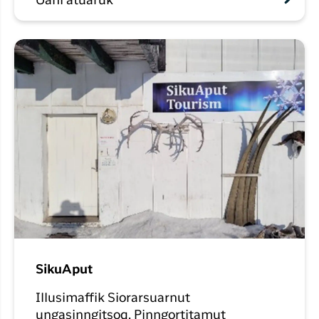
Uani atuaruk
SikuAput
Illusimaffik Siorarsuarnut
ungasinngitsoq. Pinngortitamut