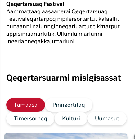
Qeqertarsuaq Festival
Aammattaaq aasaanerai Qeqertarsuaq
Festivaleqartarpoq nipilersortartut kalaallit
nunaanni nalunnginneqarluartut tikittarput
appisimaariarlutik. Ullunilu marlunni
ingerlanneqakkajuttarluni.
Qeqertarsuarmi misigisassat
Tamaasa
Pinngortitaq
Timersorneq
Kulturi
Uumasut