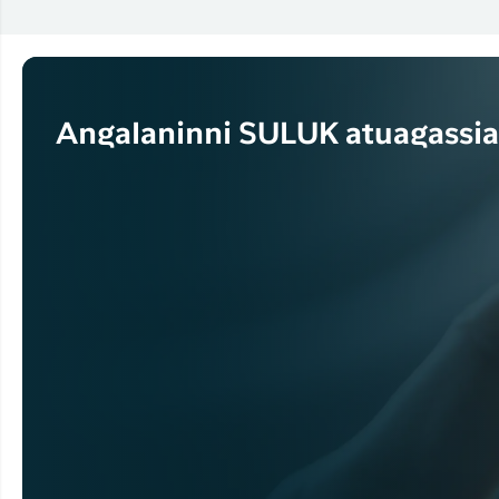
Angalaninni SULUK atuagassial