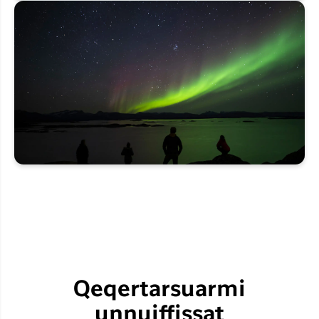
Qeqertarsuarmi
unnuiffissat