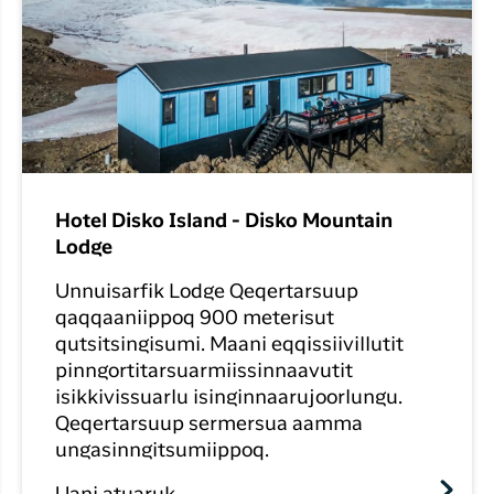
Hotel Disko Island - Disko Mountain
Lodge
Unnuisarfik Lodge Qeqertarsuup
qaqqaaniippoq 900 meterisut
qutsitsingisumi. Maani eqqissiivillutit
pinngortitarsuarmiissinnaavutit
isikkivissuarlu isinginnaarujoorlungu.
Qeqertarsuup sermersua aamma
ungasinngitsumiippoq.