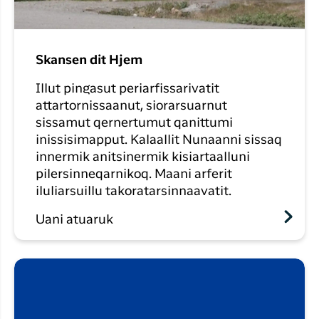
Skansen dit Hjem
Illut pingasut periarfissarivatit
attartornissaanut, siorarsuarnut
sissamut qernertumut qanittumi
inissisimapput. Kalaallit Nunaanni sissaq
innermik anitsinermik kisiartaalluni
pilersinneqarnikoq. Maani arferit
iluliarsuillu takoratarsinnaavatit.
Uani atuaruk