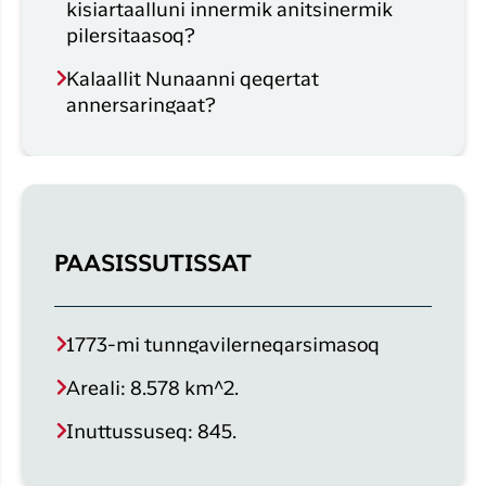
kisiartaalluni innermik anitsinermik
pilersitaasoq?
Kalaallit Nunaanni qeqertat
annersaringaat?
PAASISSUTISSAT
1773-mi tunngavilerneqarsimasoq
Areali: 8.578 km^2.
Inuttussuseq: 845.